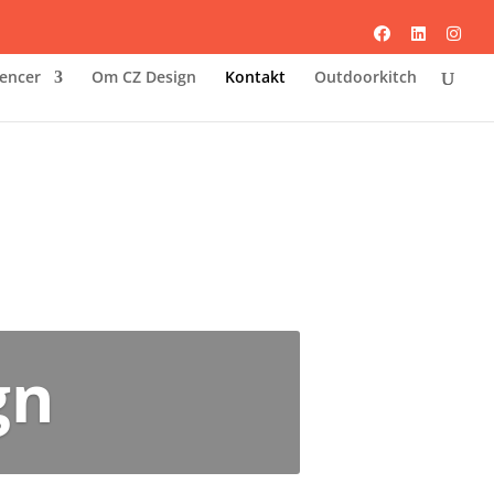
encer
Om CZ Design
Kontakt
Outdoorkitch
gn