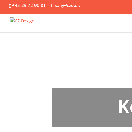
+45 29 72 90 81
salg@czd.dk
K