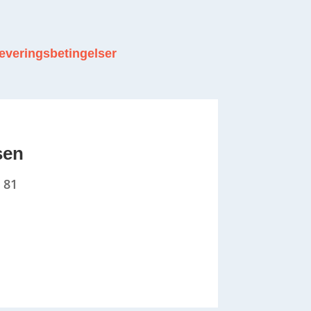
leveringsbetingelser
sen
 81