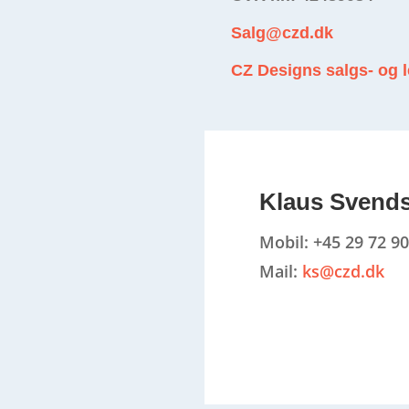
Salg@czd.dk
CZ Designs salgs- og 
Klaus Svend
Mobil: +45 29 72 90
Mail:
ks@czd.dk